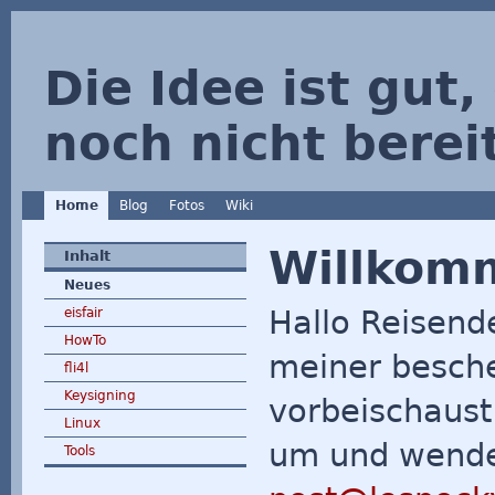
Die Idee ist gut,
noch nicht berei
Home
Blog
Fotos
Wiki
Willkom
Inhalt
Neues
Hallo Reisend
eisfair
HowTo
meiner besch
fli4l
Keysigning
vorbeischaust.
Linux
um und wende 
Tools